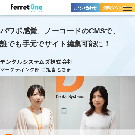
お問い合わせ
資料ダウンロード
ferret Oneとは？
パワポ感覚、ノーコードのCMSで、
ツール・機能一覧
誰でも手元でサイト編集可能に！
目的別に探す
デンタルシステムズ株式会社
導入事例
マーケティング部 ご担当者さま
料金プラン
セミナー
お役立ち情報