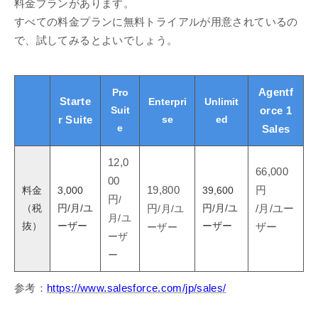
料金プランがあります。
すべての料金プランに無料トライアルが用意されているの
で、試してみるとよいでしょう。
Pro
Agentf
Starte
Enterpri
Unlimit
Suit
orce 1
se
ed
r Suite
e
Sales
12,0
66,000
00
料金
3,000
19,800
39,600
円
円
/
（税
円/月/ユ
円/月/ユ
円
/月/ユ
/月/ユー
月/ユ
抜）
ーザー
ーザー
ーザー
ザー
ーザ
ー
参考：
https://www.salesforce.com/jp/sales/