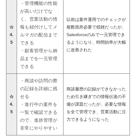
・管理機能の性能
が高いだけでな
く、営業活動の情
以前は案件運用でのチェックが
☆
報も紐付けしてメ
複数箇所必要で煩雑だったが、
4.
Salesforceのみで一元管理でき
ルマガの配信まで
5
るようになり、時間効率が大幅
できる
に改善された
・顧客管理から納
品までを一元管理
できる
・商談や訪問の際
の記録を詳細に残
商談履歴の記録ができなかった
☆
せる
ため引き継ぎでの情報伝達の不
4.
備が課題だったが、必要な情報
・進行中の案件を
5
を全て管理でき、営業活動に注
一覧で確認できる
力できるようになった
ので、進捗管理が
非常にやりやすい