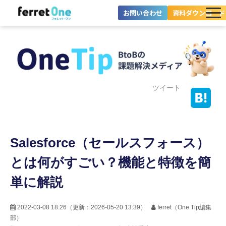
お問い合わせ
資料ダウンロード
ferret Oneとは？
ツール・機能一覧
目的別に探す
ツイート
導入事例
Salesforce（セールスフォース）
料金プラン
とは何がすごい？機能と特徴を簡
セミナー
単に解説
お役立ち情報
2022-03-08 18:26
（更新：
2026-05-20 13:39
）
ferret（One Tip編集
部）