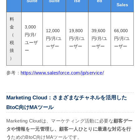
Suite
Suite
ise
ed
Sales
料
金
3,000
12,000
19,800
39,600
66,000
（
円/月/
円
/月/ユ
円
/月/ユ
円/月/ユ
円/月/ユ
税
ユーザ
ーザー
ーザー
ーザー
ーザー
抜
ー
）
参考：
https://www.salesforce.com/jp/service/
Marketing Cloud：さまざまなチャネルを活用した
BtoC向けMAツール
Marketing Cloudは、マーケティング活動に必要な
顧客デー
タや情報を一元管理し、顧客一人ひとりに最適な対応を行
う
ためのBtoC向けMAツールです。