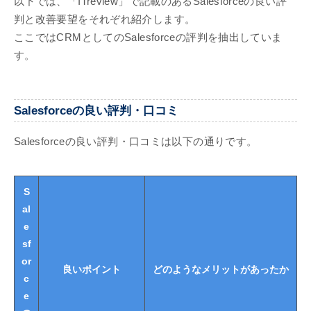
以下では、「ITreview」で記載のあるSalesforceの良い評
判と改善要望をそれぞれ紹介します。
ここではCRMとしてのSalesforceの評判を抽出していま
す。
Salesforceの良い評判・口コミ
Salesforceの良い評判・口コミは以下の通りです。
S
al
e
sf
or
良いポイント
どのようなメリットがあったか
c
e