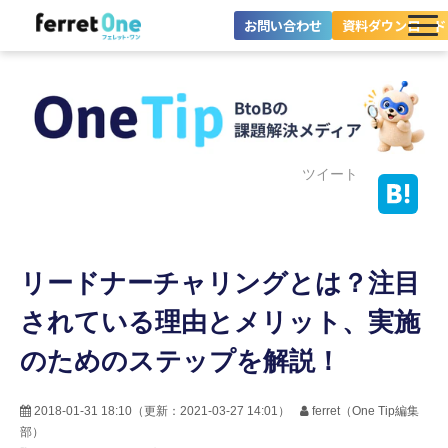
お問い合わせ
資料ダウンロード
ferret Oneとは？
ツール・機能一覧
目的別に探す
ツイート
導入事例
リードナーチャリングとは？注目
料金プラン
されている理由とメリット、実施
セミナー
のためのステップを解説！
お役立ち情報
2018-01-31 18:10
（更新：
2021-03-27 14:01
）
ferret（One Tip編集
部）