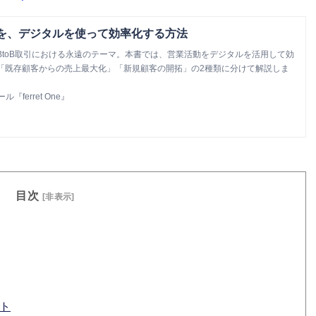
動を、デジタルを使って効率化する方法
BtoB取引における永遠のテーマ。本書では、営業活動をデジタルを活用して効
「既存顧客からの売上最大化」「新規顧客の開拓」の2種類に分けて解説しま
ferret One』
目次
[非表示]
ト