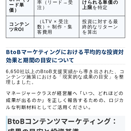
率（リード→受
けられる単価の
ード単
注）
上限
を特定
価）
（LTV × 受注
投資に対する最
コンテン
数）÷ 制作・集
終的なリターン
ツROI
客費用
を算出
BtoBマーケティングにおける平均的な投資対
効果と期間の目安について
6,650
社以上のBtoB支援実績から導き出された、コ
ンテンツ施策における「現実的な成果の目安」を整
理しました。
マネージャークラスが経営層へ「いつ、どれほどの
成果が出るのか」を正しく報告するための、ロジカ
ルな判断材料としてご活用ください。
BtoBコンテンツマーケティング：