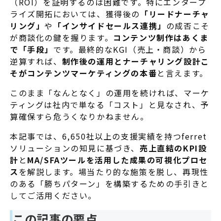
（ROI）を証明するのは困難です。特にエンタープ
ライズ開拓においては、獲得後の
「リードナーチャ
リング」
や
「インサイドセールス連携」
の成否こそ
が商談化の鍵を握ります。
コンテンツ制作はあくま
で「手段」
です。最終的なKGI（売上・商談）から
逆算すれば、
制作後の運用とナーチャリング設計こ
そがコンテンツマーケティングの本番
と言えます。
このまま「なんとなく」の運用を続ければ、マーケ
ティングは社内で単なる「コスト」と見なされ、予
算確保すら危うくなりかねません。
本記事では、6,650社以上の支援実績を持つferret
ソリューションの知見に基づき、
売上直結のKPI設
計
と
MA/SFAツールを活用した成果の可視化プロセ
ス
を解説します。場当たり的な施策を脱し、再現性
のある「勝ちパターン」を構築するための手引きと
してご活用ください。
この記事の要点