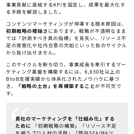
事業貢献に直結するKPIを設定し、成果を最大化す
る手順を解説しました。
コンテンツマーケティングが停滞する根本原因は、
初期戦略の曖昧さ
にあります。戦略が不透明なまま
では「計測すべき真の指標」を見失い、リソース不
足の常態化や社内合意の欠如といった負のサイクル
から抜け出せません。
このサイクルを断ち切り、事業成長を牽引するマー
ケティング基盤を構築するには、6,650社以上の
BtoB支援実績から体系化されたノウハウに基づ
き、
「戦略の土台」を再構築すること
が不可欠で
す。
貴社のマーケティングを「仕組み化」する
ために
「初期戦略の構築」「リソース不足
を補うプロ人材の活用」「既存SFA/MAツ