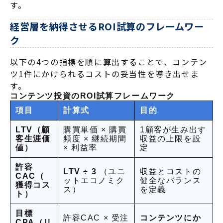
す。
経営層を納得させるROI試算のフレームワー
ク
以下の4つの指標を順に算出することで、コンテン
ツ1件にかけられるコストの妥当性を導き出せま
す。
コンテンツ投資のROI試算フレームワーク
項目
計算式
目的
LTV（顧
購買単価 × 購買
1顧客が生み出す
客生涯価
頻度 × 継続期間
収益の上限を設
値）
× 利益率
定
許容
LTV ÷ 3
（ユニ
収益とコストの
CAC（
ットエコノミク
健全なバランス
獲得コス
ス）
を定義
ト）
目標
許容CAC × 受注
コンテンツにか
CPA（リ