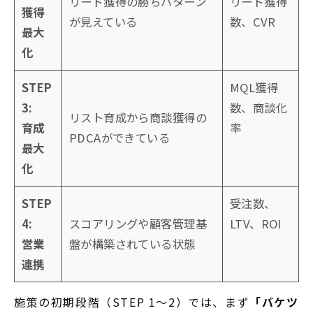
リード獲得の勝ちパターン
リード獲得
獲得
が見えている
数、CVR
最大
化
STEP
MQL獲得
3:
数、商談化
リスト育成から商談獲得の
育成
率
PDCAができている
最大
化
STEP
受注数、
4:
スコアリングや顧客管理基
LTV、ROI
営業
盤が構築されている状態
連携
施策の初期段階（STEP 1〜2）では、まず
「バケツ