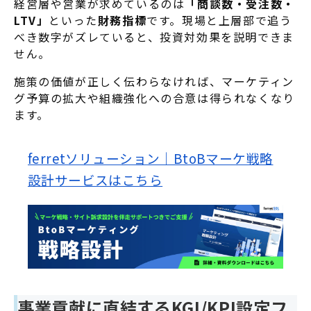
経営層や営業が求めているのは
「商談数・受注数・
LTV」
といった
財務指標
です。現場と上層部で追う
べき数字がズレていると、投資対効果を説明できま
せん。
施策の価値が正しく伝わらなければ、マーケティン
グ予算の拡大や組織強化への合意は得られなくなり
ます。
ferretソリューション｜BtoBマーケ戦略
設計サービスはこちら
事業貢献に直結するKGI/KPI設定フ