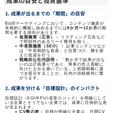
成果の目安と投資基準
1. 成果が出るまでの「期間」の目安
BtoBマーケティングにおいて、コンテンツ施策が
本格的に機能し始めるまでには
6か月〜12か月
の期
間を要する傾向があります。
短期施策（広告）：
リスティング広告など
で即効性のあるリード獲得を狙う。
中長期施策（SEO）：
記事コンテンツなど
は「中長期的な資産」と位置づけ、腰を据
えた投資を行う。
戦略的な社内説明：
「数か月で結果が出な
いのは計画通りであり、将来の売上貢献に
向けた土台を築いている」と初期戦略に基
づき提示することが、社内の信頼維持に繋
がります。
2. 成果を分ける「目標設計」のインパクト
目標設計（KGI/KPIの逆算ロジック）を明確にして
いる企業とそうでない企業では、成果に圧倒的な差
が生まれます。
CV数の差：
目標が明確な企業は、月間CV