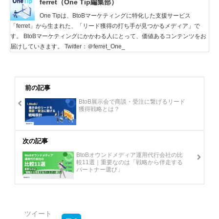
ferret（One Tip編集部）
One Tipは、BtoBマーケティングに特化した支援サービス
「ferret」から生まれた、「リード獲得の打ち手が見つかるメディア」で
す。 BtoBマーケティングにかかわる人にとって、価値あるコンテンツをお
届けしていきます。 Twitter：＠ferret_One_
前の記事
BtoB展示会で商談・受注に繋げるリード
獲得戦略とは？
次の記事
BtoBオウンドメディア運用代行会社の比
較11選｜重要なのは「戦略から伴走する
パートナー選び」
ツイート