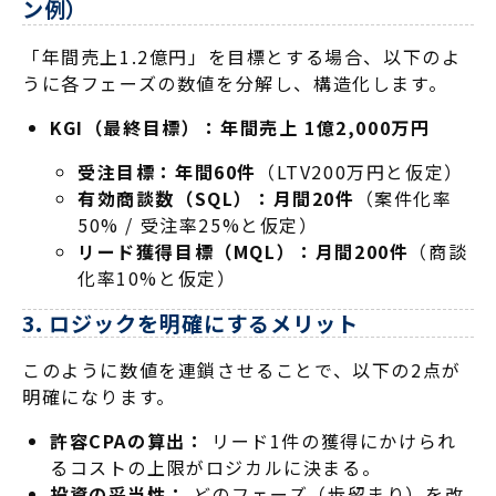
ン例）
「年間売上1.2億円」を目標とする場合、以下のよ
うに各フェーズの数値を分解し、構造化します。
KGI（最終目標）：年間売上 1億2,000万円
受注目標：年間60件
（LTV200万円と仮定）
有効商談数（SQL）：月間20件
（案件化率
50% / 受注率25%と仮定）
リード獲得目標（MQL）：月間200件
（商談
化率10%と仮定）
3. ロジックを明確にするメリット
このように数値を連鎖させることで、以下の2点が
明確になります。
許容CPAの算出：
リード1件の獲得にかけられ
るコストの上限がロジカルに決まる。
投資の妥当性：
どのフェーズ（歩留まり）を改