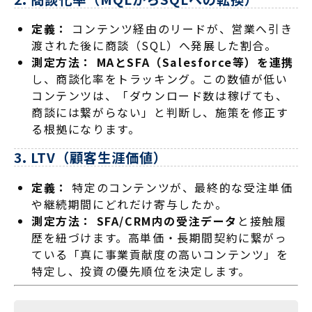
定義：
コンテンツ経由のリードが、営業へ引き
渡された後に商談（SQL）へ発展した割合。
測定方法：
MAとSFA（Salesforce等）を連携
し、商談化率をトラッキング。この数値が低い
コンテンツは、「ダウンロード数は稼げても、
商談には繋がらない」と判断し、施策を修正す
る根拠になります。
3. LTV（顧客生涯価値）
定義：
特定のコンテンツが、最終的な受注単価
や継続期間にどれだけ寄与したか。
測定方法：
SFA/CRM内の受注データ
と接触履
歴を紐づけます。高単価・長期間契約に繋がっ
ている「真に事業貢献度の高いコンテンツ」を
特定し、投資の優先順位を決定します。