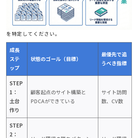
を特定してください。
成長
最優先で追
ステ
状態のゴール（目標）
うべき指標
ップ
STEP
1：
顧客起点のサイト構築と
サイト訪問
土台
PDCAができている
数、CV数
作り
STEP
2：