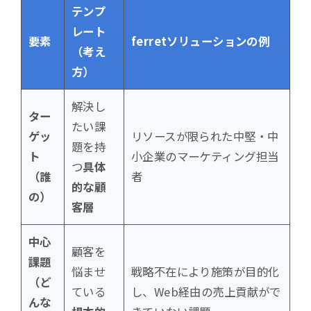
テンプ
レート
要素
ferretソリューションの例
（考え
方）
解決し
ター
たい課
ゲッ
リソースが限られた中堅・中
題を持
ト
小企業のマーケティング担当
つ
具体
（誰
者
的な顧
の）
客層
中心
顧客を
課題
悩ませ
戦略不在により施策が目的化
（ど
ている
し、Web経由の売上貢献がで
んな