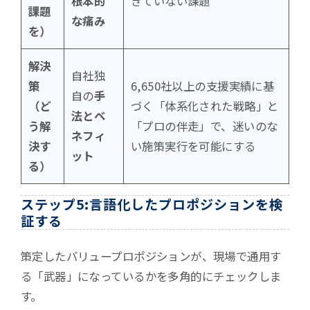
根本的
きていない課題
課題
な痛み
を）
解決
自社独
策
6,650社以上の支援実績に基
自の
手
（ど
づく「体系化された戦略」と
法とベ
う解
「プロの伴走」で、迷いのな
ネフィ
決す
い施策実行を可能にする
ット
る）
ステップ5:言語化したプロポジションを検
証する
策定したバリュープロポジションが、現場で通用す
る「武器」になっているかを多角的にチェックしま
す。