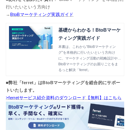
行いたいという方向け
→
BtoBマーケティング実践ガイド
基礎からわかる！BtoBマーケ
ティング実践ガイド
本書は、これから“BtoBマーケティン
グ”を本格的に行いたいという方向け
に、マーケティング活動の戦略設計や各
種施策のTipsを網羅した資料です。
BtoBマーケティングのお困りごとをま
るっと解決「ferret」
■弊社「ferret」はBtoBマーケティングを総合的にサポー
トいたします。
>ferretサービス紹介資料のダウンロード【無料】はこちら