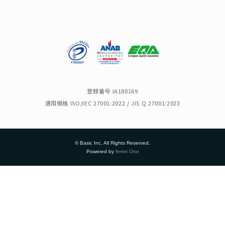
登録番号 IA180169
適用規格 ISO/IEC 27001:2022 / JIS Q 27001:2023
© Basic Inc. All Rights Reserved.
Powered by
ferret One