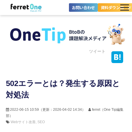
お問い合わせ
資料ダウンロード
ferret Oneとは？
ツール・機能一覧
目的別に探す
ツイート
導入事例
502エラーとは？発生する原因と
料金プラン
対処法
セミナー
お役立ち情報
2022-06-15 10:59
（更新：
2026-04-02 14:34
）
ferret（One Tip編集
部）
Webサイト改善
SEO