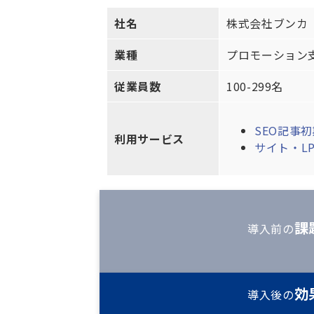
社名
株式会社ブンカ
業種
プロモーション
従業員数
100-299名
SEO記事
利用サービス
サイト・L
課
導入前の
効
導入後の