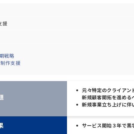
支援
初期戦略
P制作支援
元々特定のクライアン
題
新規顧客開拓を進める
新規事業立ち上げに伴
果
サービス開始３年で黒