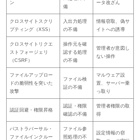
ン
ータ改ざん
備
クロスサイトスクリ
入出力処理
情報窃取、偽サ
プティング（XSS）
の不備
イトへの誘導
クロスサイトリクエ
操作元を確
管理者が意図し
ストフォージェリ
認する処理
ない操作
（CSRF）
の不備
ファイルアップロー
マルウェア設
ファイル検
ドの脆弱性を突いた
置、サーバー乗
証の不備
攻撃
っ取り
認証・権限
管理者権限の取
認証回避・権限昇格
確認の不備
得
パストラバーサル・
ファイル参
設定情報の窃
ファイルインクルー
照処理の不