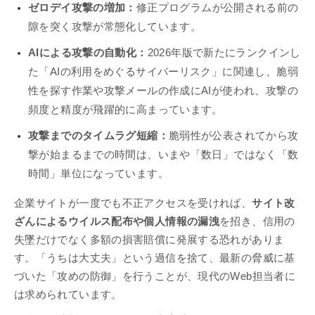
ゼロデイ攻撃の増加：
修正プログラムが公開される前の
隙を突く攻撃が常態化しています。
AIによる攻撃の自動化：
2026年版で新たにランクインし
た「AIの利用をめぐるサイバーリスク」に関連し、脆弱
性を探す作業や攻撃メールの作成にAIが使われ、攻撃の
頻度と精度が飛躍的に高まっています。
攻撃までのタイムラグ短縮：
脆弱性が公表されてから攻
撃が始まるまでの時間は、いまや「数日」ではなく「数
時間」単位になっています。
企業サイトが一度でも不正アクセスを受ければ、
サイト改
ざんによるウイルス配布や個人情報の漏洩
を招き、信用の
失墜だけでなく多額の損害賠償に発展する恐れがありま
す。「うちは大丈夫」という過信を捨て、最新の脅威に基
づいた「攻めの防御」を行うことが、現代のWeb担当者に
は求められています。