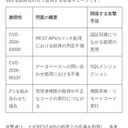
弱性を組み合わせて悪用する攻撃チェーンです。
関係する攻撃
脆弱性
問題の概要
手法
CVE-
認証回避につ
REST APIのバッチ処理
2026-
ながる処理の
における経路の判定不備
63030
悪用
CVE-
データベースへの問い合
SQLインジェ
2026-
わせ処理における不備
クション
60137
2つを組み
管理者権限の取得や不正
権限昇格・リ
合わせた
なコードの実行につなが
モートコード
場合
る
実行
攻撃者は、まずREST APIの処理上の不備を利用し、本来