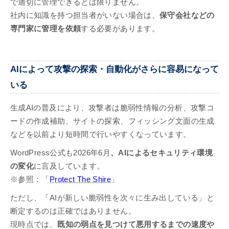
で適切に管理できるとは限りません。
社内に知識を持つ担当者がいない場合は、
保守会社などの
専門家に管理を依頼
する必要があります。
AIによって攻撃の探索・自動化がさらに容易になって
いる
生成AIの普及により、攻撃者は脆弱性情報の分析、攻撃コ
ードの作成補助、サイトの探索、フィッシング文面の生成
などを以前より短時間で行いやすくなっています。
WordPress公式も2026年6月
、AIによるセキュリティ環境
の変化
に言及しています。
※参照：「
Protect The Shire
」
ただし、「AIが新しい脆弱性を次々に生み出している」と
断定するのは正確ではありません。
現時点では、
既知の弱点を見つけて悪用するまでの速度や