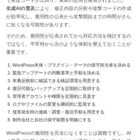
で実証コードが出回り、実際の悪用も報告されました。
生成AIの普及
により、修正内容の分析や攻撃コードの作成
が効率化し、脆弱性の公表から攻撃開始までの時間がさら
に短くなる可能性があります。
そのため、脆弱性が公表されてから対応方法を検討するの
ではなく、平常時から次のような体制を整えておくことが
重要です。
WordPress本体・プラグイン・テーマの保守担当者を決める
緊急アップデートの判断基準と手順を決める
本番反映前に確認できる検証環境を用意する
復旧可能なバックアップを定期的に取得する
管理者アカウントや権限を定期的に見直す
ログやファイルの変更を継続的に監視する
侵害発生時の連絡・調査・復旧手順を用意する
制作会社と自社の保守範囲を明確にする
WordPressの脆弱性を完全になくすことは困難ですし、AI