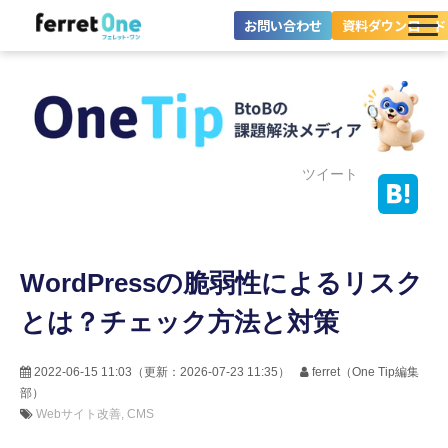
お問い合わせ
資料ダウンロード
ferret Oneとは？
ツール・機能一覧
目的別に探す
ツイート
導入事例
WordPressの脆弱性によるリスク
料金プラン
とは？チェック方法と対策
セミナー
お役立ち情報
2022-06-15 11:03
（更新：
2026-07-23 11:35
）
ferret（One Tip編集
部）
Webサイト改善
CMS