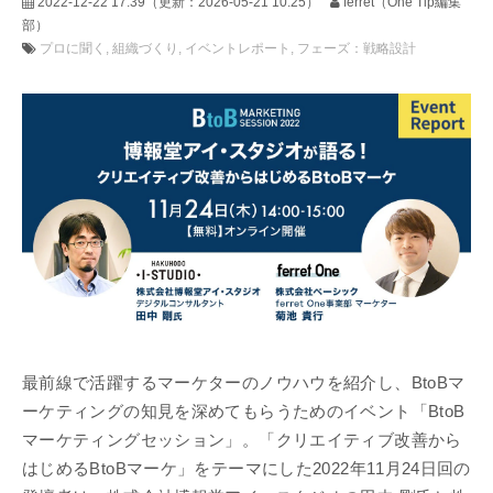
2022-12-22 17:39
（更新：
2026-05-21 10:25
）
ferret（One Tip編集
部）
プロに聞く
組織づくり
イベントレポート
フェーズ：戦略設計
最前線で活躍するマーケターのノウハウを紹介し、BtoBマ
ーケティングの知見を深めてもらうためのイベント「BtoB
マーケティングセッション」。「クリエイティブ改善から
はじめるBtoBマーケ」をテーマにした2022年11月24日回の