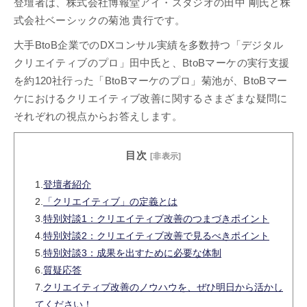
登壇者は、株式会社博報堂アイ・スタジオの田中 剛氏と株
式会社ベーシックの菊池 貴行です。
大手BtoB企業でのDXコンサル実績を多数持つ「デジタル
クリエイティブのプロ」田中氏と、BtoBマーケの実行支援
を約120社行った「BtoBマーケのプロ」菊池が、BtoBマー
ケにおけるクリエイティブ改善に関するさまざまな疑問に
それぞれの視点からお答えします。
目次
[非表示]
1.
登壇者紹介
2.
「クリエイティブ」の定義とは
3.
特別対談1：クリエイティブ改善のつまづきポイント
4.
特別対談2：クリエイティブ改善で見るべきポイント
5.
特別対談3：成果を出すために必要な体制
6.
質疑応答
7.
クリエイティブ改善のノウハウを、ぜひ明日から活かし
てください！