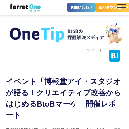
お問い合わせ
資料ダウンロード
ferret Oneとは？
ツール・機能一覧
目的別に探す
ツイート
導入事例
イベント「博報堂アイ・スタジオ
料金プラン
が語る！クリエイティブ改善から
セミナー
はじめるBtoBマーケ」開催レポ
お役立ち情報
ート