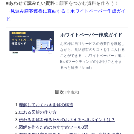
■あわせて読みたい資料
：顧客をつかむ資料を作ろう！
→
見込み顧客獲得に直結する！ホワイトペーパー作成ガイ
ド
ホワイトペーパー作成ガイド
お客様に自社サービスの必要性を喚起し
ながら、見込顧客のリストを手に入れる
ことができる「ホワイトペーパー」施
策。今回ご用意した資料では、ホワイト
BtoBマーケティングのお困りごとをま
ペーパーとは何か？という点から作成に
るっと解決「ferret」
あたっての手順まで、基本的な内容をま
とめています。
目次
[非表示]
1.
理解しておくべき図解の構造
2.
伝わる図解の作り方
3.
伝わる図解を作るためのおさえるべきポイントは？
4.
図解を作るためのおすすめツール3選