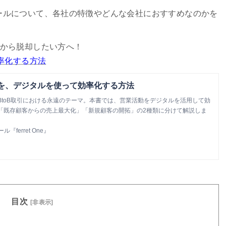
ールについて、各社の特徴やどんな会社におすすめなのかを
法から脱却したい方へ！
率化する方法
動を、デジタルを使って効率化する方法
BtoB取引における永遠のテーマ。本書では、営業活動をデジタルを活用して効
「既存顧客からの売上最大化」「新規顧客の開拓」の2種類に分けて解説しま
ferret One』
目次
[非表示]