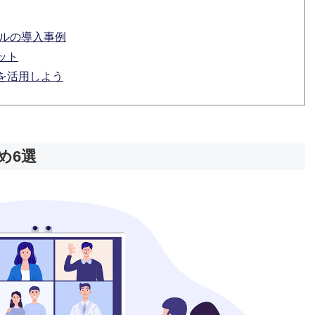
ールの導入事例
ット
を活用しよう
め6選