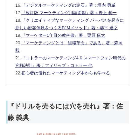
16.
『デジタルマーケティングの定石』著：垣内 勇威
17.
『改訂版 マーケティング用語図鑑』著：野上 眞一
18.
『クリエイティブなマーケティング パーパスを起点に
新しい顧客体験をつくるPJMメソッド』著：藤平 達之
19.
『マーケター1年目の教科書』著：栗原 康太
20.
『マーケティングとは「組織革命」である』著：森岡
毅
21.
『コトラーのマーケティング4.0 スマートフォン時代の
究極法則』著：フィリップ・コトラー 他
22.
初心者は優れたマーケティング本からも学べる
『ドリルを売るには穴を売れ』著：佐
藤 義典