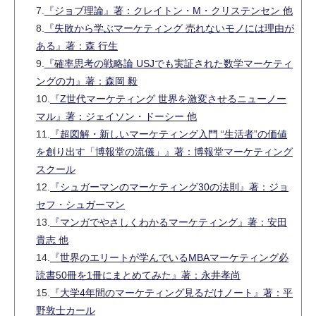
7.
『ジョブ理論』著：クレイトン・M・クリステンセン 他
8.
『失敗から学ぶマーケティング 売れないモノには理由が
ある』著：森 行生
9.
『確率思考の戦略論 USJでも実証された数学マーケティ
ングの力』著：森岡 毅
10.
『Z世代マーケティング 世界を激変させるニューノー
マル』著：ジェイソン・ドーシー 他
11.
『超図解・新しいマーケティング入門 “生活者”の価値
を創り出す「博報堂の流儀」』著：博報堂マーケティング
スクール
12.
『シュガーマンのマーケティング30の法則』著：ジョ
セフ・シュガーマン
13.
『マンガでやさしくわかるマーケティング』著：安田
貴志 他
14.
『世界のエリートが学んでいるMBAマーケティング必
読書50冊を1冊にまとめてみた』著：永井孝尚
15.
『大学4年間のマーケティング見るだけノート』著：平
野敦士カール