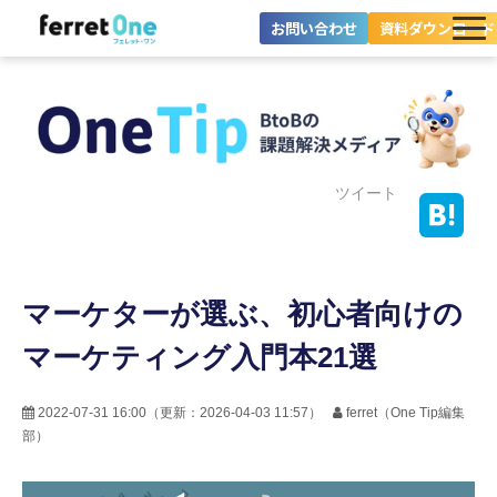
お問い合わせ
資料ダウンロード
ferret Oneとは？
ツール・機能一覧
目的別に探す
ツイート
導入事例
マーケターが選ぶ、初心者向けの
料金プラン
マーケティング入門本21選
セミナー
お役立ち情報
2022-07-31 16:00
（更新：
2026-04-03 11:57
）
ferret（One Tip編集
部）