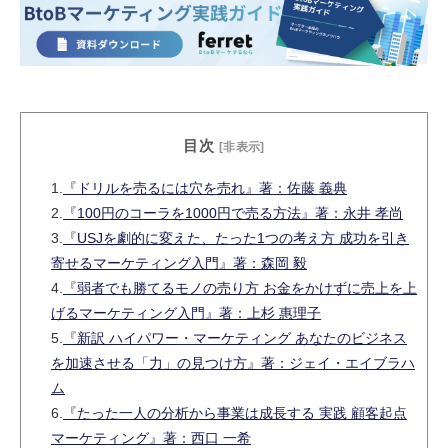
目次
[非表示]
1.
『ドリルを売るには穴を売れ』著：佐藤 義典
2.
『100円のコーラを1000円で売る方法』著：永井 孝尚
3.
『USJを劇的に変えた、たった1つの考え方 成功を引き
寄せるマーケティング入門』著：森岡 毅
4.
『弱者でも勝てるモノの売り方 お金をかけずに売上を上
げるマーケティング入門』著：上杉 惠理子
5.
『新訳 ハイパワー・マーケティング あなたのビジネス
を加速させる「力」の見つけ方』著：ジェイ・エイブラハ
ム
6.
『たった一人の分析から事業は成長する 実践 顧客起点
マーケティング』著：西口 一希