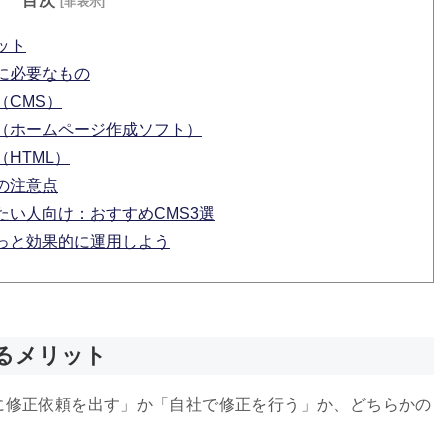
目次
[非表示]
ット
に必要なもの
（CMS）
（ホームページ作成ソフト）
HTML）
の注意点
い人向け：おすすめCMS3選
っと効果的に運用しよう
るメリット
に修正依頼を出す」か「自社で修正を行う」か、どちらかの