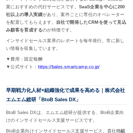
業におすすめの代行サービスです。
SaaS企業を中心に200
社以上の導入実績
があり、案件ごとに専任のオペレーター
を配置してもらえます。
自社で開発したCRMを使って見込
み顧客を育成する
のが特徴です。
インサイドセールス業界のレポートを毎年発行。常に新し
い情報を収集しています。
▼費用：固定報酬
▼公式サイト：
https://bales.smartcamp.co.jp/
早期戦力化人材×組織強化で成果を高める｜株式会社
エムエム総研「BtoB Sales DX」
BtoB Sales DXは、エムエム総研が提供する、BtoB企業向
けのインサイドセールス支援サービスです。
BtoB企業向けインサイドセールス支援サービス。貴社
IS組