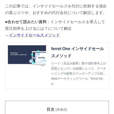
この記事では、インサイドセールスを代行に依頼する場合
の選ぶコツや、おすすめの代行会社について解説します。
■合わせて読みたい資料
：インサイドセールスを導入して
受注効率を上げるには？について解説
→
インサイドセールスメソッド
ferret One インサイドセール
スメソッド
リード（見込み顧客）数や成約率向上が
課題となっている組織にとって、ナーチ
ャリングや顧客のフォローアップが効率
的に行えるインサイドセールスの導入
Webマーケティングツール『ferret On
は、効果的な施策の一つです。 本書で
e』
は、ferret Oneが実際に取り組身をもと
に、インサイドセールスのノウハウにつ
いて網羅。「インサイドセールスを立ち
上げて受注効率を高めたい！」という方
目次
はぜひご覧くださいませ。
[非表示]