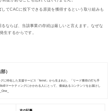
ばしてCACに投下できる原資を獲得するという取り組みも
上回るならば、当該事業の存続は厳しいと言えます。なぜな
が発生するからです。
編集部）
ティングに特化した支援サービス「ferret」から生まれた、「リード獲得の打ち手
BtoBマーケティングにかかわる人にとって、価値あるコンテンツをお届けし
_One_
次の記事