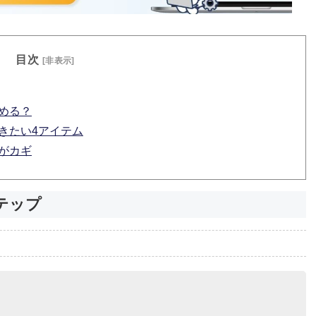
目次
[非表示]
決める？
おきたい4アイテム
かがカギ
テップ