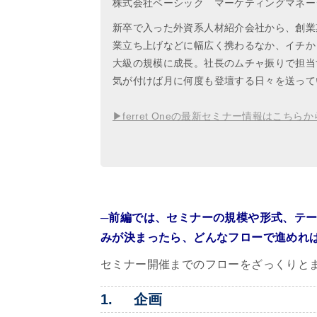
株式会社ベーシック マーケティングマネー
新卒で入った外資系人材紹介会社から、創業
業立ち上げなどに幅広く携わるなか、イチから
大級の規模に成長。社長のムチャ振りで担当す
気が付けば月に何度も登壇する日々を送って
▶ferret Oneの最新セミナー情報はこちらか
─前編では、セミナーの規模や形式、テ
みが決まったら、どんなフローで進めれ
セミナー開催までのフローをざっくりと
1. 企画