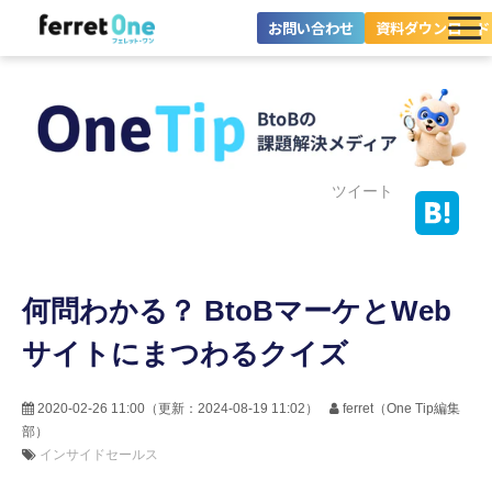
お問い合わせ
資料ダウンロード
ferret Oneとは？
ツール・機能一覧
目的別に探す
ツイート
導入事例
何問わかる？ BtoBマーケとWeb
料金プラン
サイトにまつわるクイズ
セミナー
お役立ち情報
2020-02-26 11:00
（更新：
2024-08-19 11:02
）
ferret（One Tip編集
部）
インサイドセールス