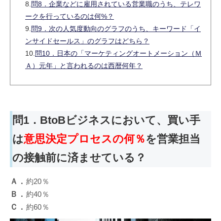
8.
問8．企業などに雇用されている営業職のうち、テレワ
ークを行っているのは何%？
9.
問9．次の人気度動向のグラフのうち、キーワード「イ
ンサイドセールス」のグラフはどちら？
10.
問10．日本の「マーケティングオートメーション（Ｍ
Ａ）元年」と言われるのは西暦何年？
問1．BtoBビジネスにおいて、
買い手
は
意思決定プロセスの何％
を営業担当
の接触前に済ませている？
Ａ．
約20％
Ｂ．
約40％
Ｃ．
約60％