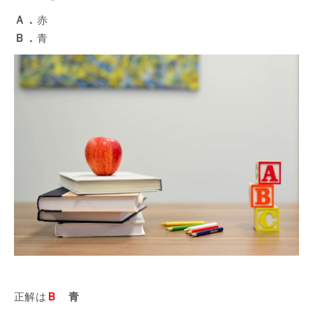
Ａ．
赤
Ｂ．
青
Ｂ
正解は
青