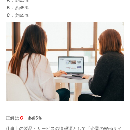
Ａ．
約25％
Ｂ．
約45％
Ｃ．
約65％
Ｃ
正解は
約65％
仕事上の製品・サービスの情報源として「企業のWebサイ