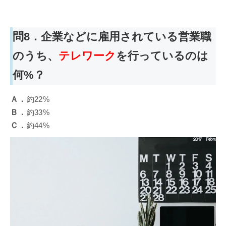
問8．企業などに雇用されている営業職
のうち、
テレワーク
を行っているのは
何%？
Ａ．
約22%
Ｂ．
約33%
Ｃ．
約44%