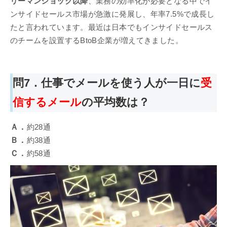
リーマンショック以降
、業務の効率化が必要となる中でイ
ンサイドセールス市場が急激に発展し、年率7.5%で成長し
たと言われています。最近は日本でもインサイドセールス
のチームを設置するBtoB企業が増えてきました。
問7．仕事でメールを使う人が一日に
受
信するメール
の平均数は？
Ａ．
約28通
Ｂ．
約38通
Ｃ．
約58通