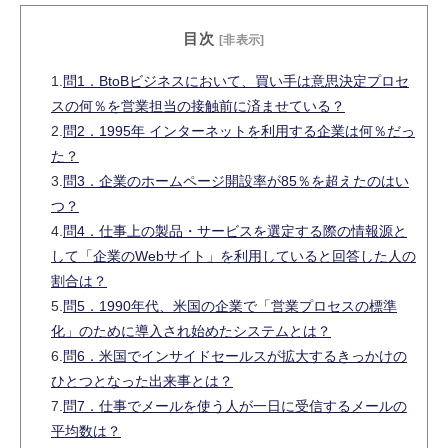
目次
[非表示]
1.
問1．BtoBビジネスにおいて、買い手は意思決定プロセ
スの何％を営業担当の接触前に済ませている？
2.
問2．1995年 インターネットを利用する企業は何％だっ
た？
3.
問3．企業のホームページ開設率が85％を超えたのはい
つ？
4.
問4．仕事上の製品・サービスを選定する際の情報源と
して「企業のWebサイト」を利用していると回答した人の
割合は？
5.
問5．1990年代、米国の企業で「営業プロセスの標準
化」のために導入され始めたシステムとは？
6.
問6．米国でインサイドセールスが拡大するきっかけの
ひとつとなった出来事とは？
7.
問7．仕事でメールを使う人が一日に受信するメールの
平均数は？