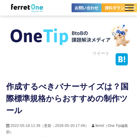
お問い合わせ
資料ダウンロード
ferret Oneとは？
ツール・機能一覧
目的別に探す
ツイート
導入事例
作成するべきバナーサイズは？国
料金プラン
際標準規格からおすすめの制作ツ
セミナー
ール
お役立ち情報
2022-05-18 11:39
（更新：
2026-05-20 17:49
）
ferret（One Tip編集
部）