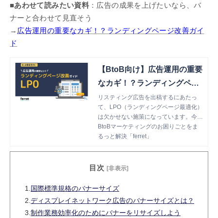
■あわせて読みたい資料
：広告の成果を上げたいなら、バ
ナーと合わせて見直そう
→
広告運用の重要なカギ！？ランディングページ改善ガイ
ド
【BtoB向け】広告運用の重要
なカギ！？ランディングペー
ジ改善ガイド
リスティング広告を出稿するにあたっ
て、LPO（ランディングページ最適化）
は欠かせない施策になっています。今回
ご紹介する資料は、ランディングページ
BtoBマーケティングのお困りごとをま
を作成・改善するにあたって必要な基本
るっと解決「ferret」
的な知識をまとめたものになっていま
す。
目次
[非表示]
1.
国際標準規格のバナーサイズ
2.
ディスプレイネットワーク広告のバナーサイズとは？
3.
制作業務効率化のためにバナーをリサイズしよう