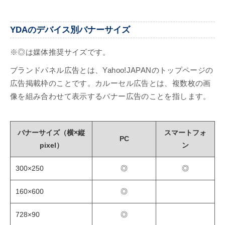
YDAのデバイス別バナーサイズ
※◎は媒体推奨サイズです。
ブランドパネル広告とは、Yahoo!JAPANのトップページの
広告掲載枠のことです。カルーセル広告とは、複数枚の画
像を組み合わせて表示するバナー広告のことを指します。
バナーサイズ（横×縦
スマートフォ
PC
pixel）
ン
300×250
◎
◎
160×600
◎
728×90
◎