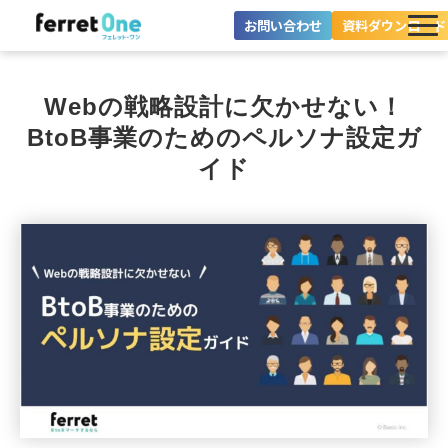
お問い合わせ
資料ダウンロード
ferret Oneとは？
Webの戦略設計に欠かせない！
ツール・機能一覧
BtoB事業のためのペルソナ設定ガ
イド
目的別に探す
導入事例
料金プラン
セミナー
お役立ち情報