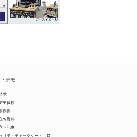
料・デモ
請求
デモ体験
事例集
立ち資料
立ち記事
ュリティチェックシート回答