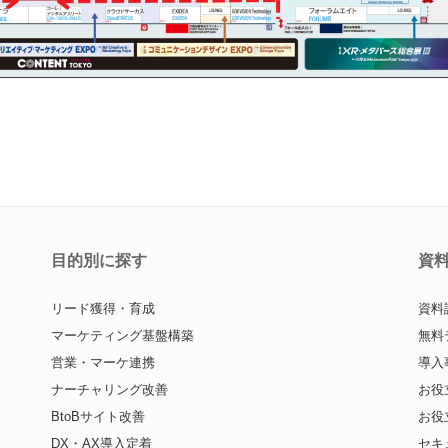
目的別に探す
資
リード獲得・育成
資料
マーケティング基盤構築
無料
営業・マーケ連携
導入
ナーチャリング改善
お役
BtoBサイト改善
お役
DX・AX導入定着
セキ