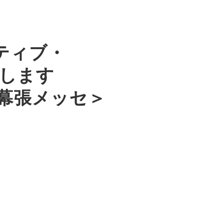
ティブ・
展します
）幕張メッセ＞