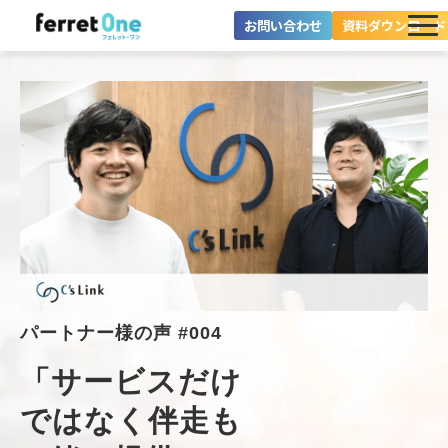
お問い合わせ
資料ダウンロード
ferret Oneとは？
ツール・機能一覧
目的別に探す
導入事例
料金プラン
セミナー
パートナー様の声 #004
お役立ち情報
「サービスだけ
ではなく伴走も