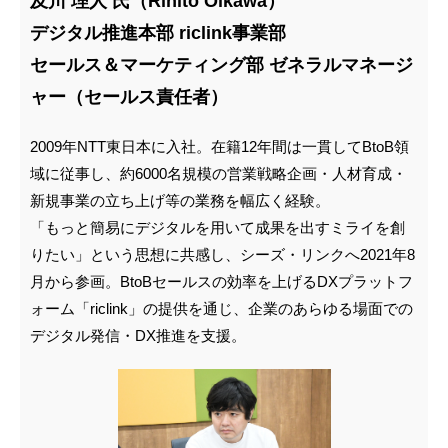
及川 理人 氏（Rihito Oikawa）
デジタル推進本部 riclink事業部
セールス＆マーケティング部 ゼネラルマネージ
ャー（セールス責任者）
2009年NTT東日本に入社。在籍12年間は一貫してBtoB領
域に従事し、約6000名規模の営業戦略企画・人材育成・
新規事業の立ち上げ等の業務を幅広く経験。
「もっと簡易にデジタルを用いて成果を出すミライを創
りたい」という思想に共感し、シーズ・リンクへ2021年8
月から参画。BtoBセールスの効率を上げるDXプラットフ
ォーム「riclink」の提供を通じ、企業のあらゆる場面での
デジタル発信・DX推進を支援。