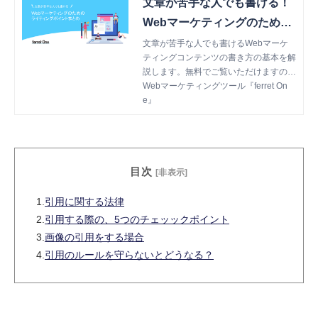
文章が苦手な人でも書ける！
Webマーケティングのための
ライティングポイントまとめ
文章が苦手な人でも書けるWebマーケ
ティングコンテンツの書き方の基本を解
説します。無料でご覧いただけますので
ぜひご一読ください。
Webマーケティングツール『ferret On
e』
目次
[非表示]
1.
引用に関する法律
2.
引用する際の、5つのチェッックポイント
3.
画像の引用をする場合
4.
引用のルールを守らないとどうなる？