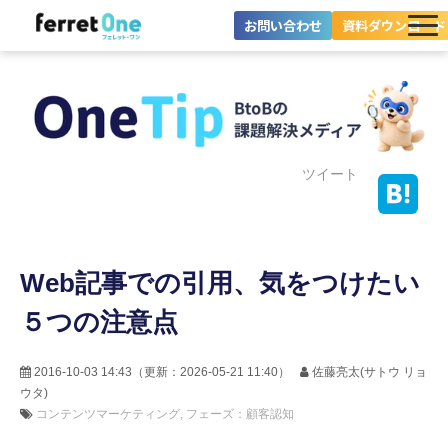
お問い合わせ
資料ダウンロード
ferret Oneとは？
ツール・機能一覧
目的別に探す
ツイート
導入事例
Web記事での引用、気をつけたい
料金プラン
５つの注意点
セミナー
お役立ち情報
2016-10-03 14:43
（更新：
2026-05-21 11:40
）
佐藤亮太(サトウ リョ
ウタ)
コンテンツマーケティング
フェーズ：顧客認知