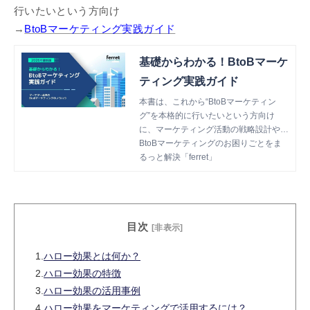
行いたいという方向け
→
BtoBマーケティング実践ガイド
基礎からわかる！BtoBマーケ
ティング実践ガイド
本書は、これから“BtoBマーケティン
グ”を本格的に行いたいという方向け
に、マーケティング活動の戦略設計や各
種施策のTipsを網羅した資料です。
BtoBマーケティングのお困りごとをま
るっと解決「ferret」
目次
[非表示]
1.
ハロー効果とは何か？
2.
ハロー効果の特徴
3.
ハロー効果の活用事例
4.
ハロー効果をマーケティングで活用するには？