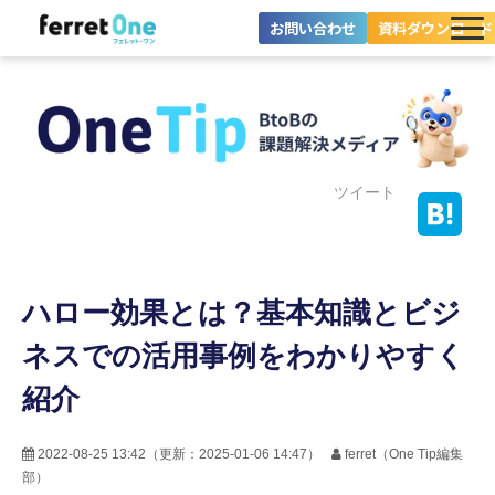
お問い合わせ
資料ダウンロード
ferret Oneとは？
ツール・機能一覧
目的別に探す
ツイート
導入事例
ハロー効果とは？基本知識とビジ
料金プラン
ネスでの活用事例をわかりやすく
セミナー
紹介
お役立ち情報
2022-08-25 13:42
（更新：
2025-01-06 14:47
）
ferret（One Tip編集
部）