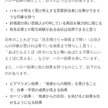
ハロー効果の例として、以下のようなものがあります。
ハキハキ明るく受け答えする営業担当者に仕事ができそ
うな印象を持つ
好感度の高い芸能人がCMしている商品を魅力的に感じる
有名企業との取引経験がある会社は信用できると思う
日本のことわざでは「坊主憎けりゃ袈裟まで憎い（お坊さ
んの印象が悪ければ着ている袈裟まで憎らしく思う）」
「あばたもえくぼ（好きになると醜いあばたも可愛らしい
えくぼに見える）」などが、ハロー効果を表しています。
また、ハロー効果に似た効果を持つものとして、以下のも
のがあります。
ピグマリオン効果：「他者からの期待」を受けること
で、仕事・学習の成果が高まる効果
ホーソン効果：「他者からの注目」を浴びると結果を出
せるようになる効果