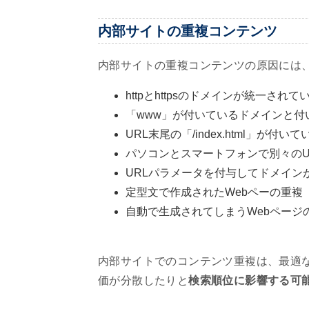
内部サイトの重複コンテンツ
内部サイトの重複コンテンツの原因には
httpとhttpsのドメインが統一されて
「www」が付いているドメインと付
URL末尾の「/index.html」が
パソコンとスマートフォンで別々のU
URLパラメータを付与してドメイン
定型文で作成されたWebペーの重複
自動で生成されてしまうWebページ
内部サイトでのコンテンツ重複は、最適
価が分散したりと
検索順位に影響する可