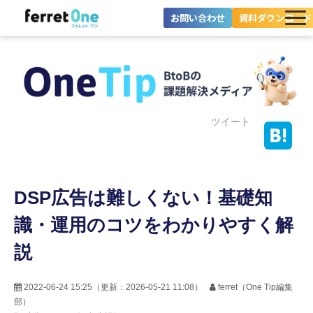
お問い合わせ
資料ダウンロード
ferret Oneとは？
ツール・機能一覧
目的別に探す
ツイート
導入事例
DSP広告は難しくない！基礎知
料金プラン
識・運用のコツをわかりやすく解
セミナー
説
お役立ち情報
2022-06-24 15:25
（更新：
2026-05-21 11:08
）
ferret（One Tip編集
部）