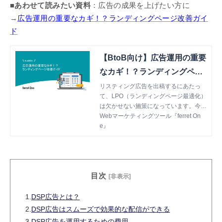
■あわせて読みたい資料
：広告の成果を上げたい方に
→
広告運用の重要なカギ！？ランディングページ改善ガイ
ド
【BtoB向け】広告運用の重要
なカギ！？ランディングペー
ジ改善ガイド
リスティング広告を出稿するにあたっ
て、LPO（ランディングページ最適化）
は欠かせない施策になっています。今回
ご紹介する資料は、ランディングページ
Webマーケティングツール『ferret On
を作成・改善するにあたって必要な基本
e』
的な知識をまとめたものになっていま
す。
目次
[非表示]
1.
DSP広告とは？
2.
DSP広告はスムーズで効果的な配信ができる
3.
DSP広告を運用するための費用