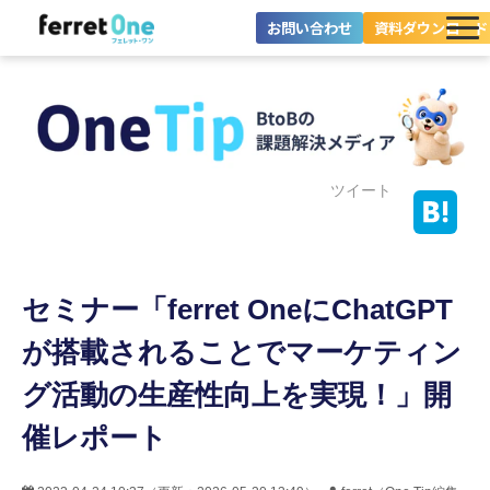
お問い合わせ
資料ダウンロード
ferret Oneとは？
ツール・機能一覧
目的別に探す
ツイート
導入事例
セミナー「ferret OneにChatGPT
料金プラン
が搭載されることでマーケティン
セミナー
グ活動の生産性向上を実現！」開
お役立ち情報
催レポート