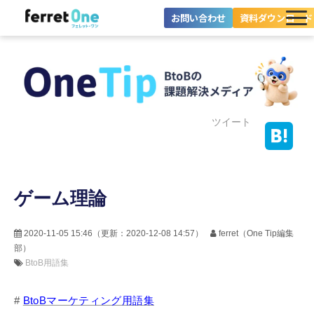
お問い合わせ
資料ダウンロード
ferret Oneとは？
ツール・機能一覧
目的別に探す
ツイート
導入事例
ゲーム理論
料金プラン
セミナー
2020-11-05 15:46
（更新：
2020-12-08 14:57
）
ferret（One Tip編集
部）
お役立ち情報
BtoB用語集
#
BtoBマーケティング用語集