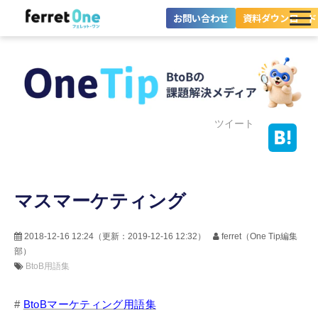
お問い合わせ
資料ダウンロード
ferret Oneとは？
ツール・機能一覧
目的別に探す
ツイート
導入事例
マスマーケティング
料金プラン
セミナー
2018-12-16 12:24
（更新：
2019-12-16 12:32
）
ferret（One Tip編集
部）
お役立ち情報
BtoB用語集
#
BtoBマーケティング用語集