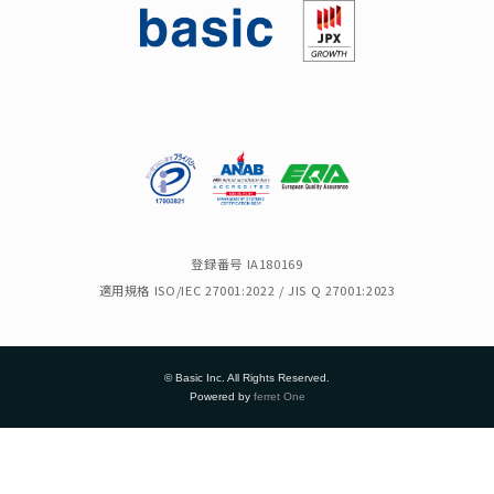
登録番号 IA180169
適用規格 ISO/IEC 27001:2022 / JIS Q 27001:2023
© Basic Inc. All Rights Reserved.
Powered by
ferret One