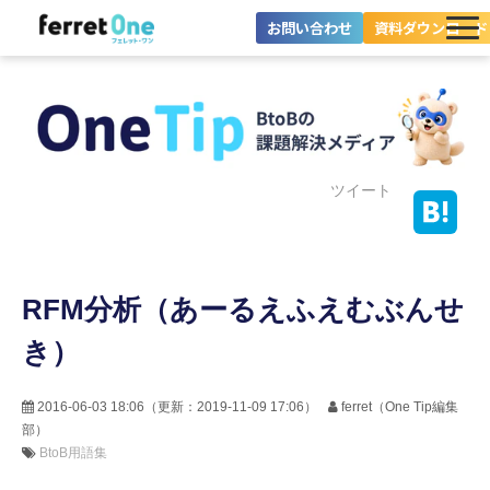
お問い合わせ
資料ダウンロード
ferret Oneとは？
ツール・機能一覧
目的別に探す
ツイート
導入事例
RFM分析（あーるえふえむぶんせ
料金プラン
き）
セミナー
お役立ち情報
2016-06-03 18:06
（更新：
2019-11-09 17:06
）
ferret（One Tip編集
部）
BtoB用語集