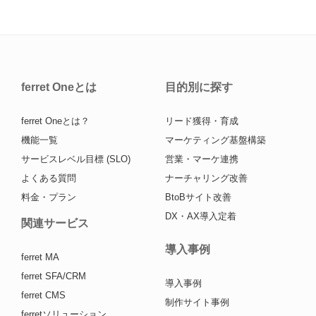
ferret Oneとは
目的別に探す
ferret Oneとは？
リード獲得・育成
機能一覧
マーケティング基盤構築
サービスレベル目標 (SLO)
営業・マーケ連携
よくある質問
ナーチャリング改善
料金・プラン
BtoBサイト改善
DX・AX導入定着
関連サービス
導入事例
ferret MA
ferret SFA/CRM
導入事例
ferret CMS
制作サイト事例
ferretソリューション