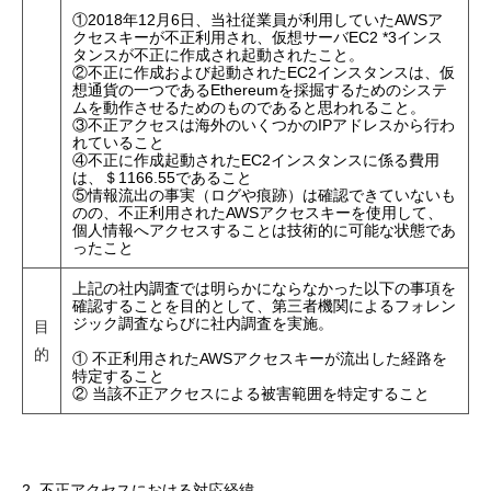
①2018年12月6日、当社従業員が利用していたAWSア
クセスキーが不正利用され、仮想サーバEC2 *3インス
タンスが不正に作成され起動されたこと。
②不正に作成および起動されたEC2インスタンスは、仮
想通貨の一つであるEthereumを採掘するためのシステ
ムを動作させるためのものであると思われること。
③不正アクセスは海外のいくつかのIPアドレスから行わ
れていること
④不正に作成起動されたEC2インスタンスに係る費用
は、＄1166.55であること
⑤情報流出の事実（ログや痕跡）は確認できていないも
のの、不正利用されたAWSアクセスキーを使用して、
個人情報へアクセスすることは技術的に可能な状態であ
ったこと
上記の社内調査では明らかにならなかった以下の事項を
確認することを目的として、第三者機関によるフォレン
ジック調査ならびに社内調査を実施。
目
的
① 不正利用されたAWSアクセスキーが流出した経路を
特定すること
② 当該不正アクセスによる被害範囲を特定すること
2. 不正アクセスにおける対応経緯