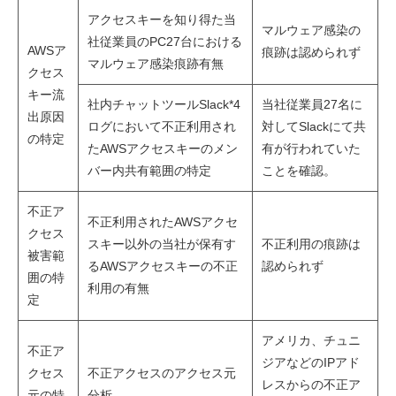
アクセスキーを知り得た当
マルウェア感染の
社従業員のPC27台における
AWSア
痕跡は認められず
マルウェア感染痕跡有無
クセス
キー流
社内チャットツールSlack*4
当社従業員27名に
出原因
ログにおいて不正利用され
対してSlackにて共
の特定
たAWSアクセスキーのメン
有が行われていた
バー内共有範囲の特定
ことを確認。
不正ア
不正利用されたAWSアクセ
クセス
スキー以外の当社が保有す
不正利用の痕跡は
被害範
るAWSアクセスキーの不正
認められず
囲の特
利用の有無
定
アメリカ、チュニ
不正ア
ジアなどのIPアド
クセス
不正アクセスのアクセス元
レスからの不正ア
元の特
分析