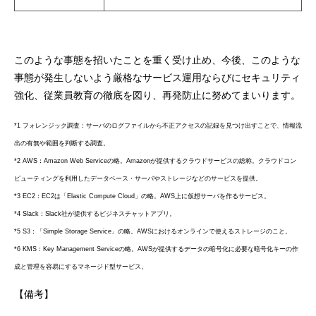
このような事態を招いたことを重く受け止め、今後、このような
事態が発生しないよう厳格なサービス運用ならびにセキュリティ
強化、従業員教育の徹底を図り、再発防止に努めてまいります。
*1 フォレンジック調査：サーバのログファイルから不正アクセスの記録を見つけ出すことで、情報流
出の有無や範囲を判断する調査。
*2 AWS：Amazon Web Serviceの略。Amazonが提供するクラウドサービスの総称。
クラウドコン
ピューティングを利用したデータベース・サーバやストレージなどのサービスを提供。
*3 EC2：EC2は「Elastic Compute Cloud」の略。AWS上に仮想サーバを作るサービス。
*4 Slack：Slack社が提供するビジネスチャットアプリ。
*5 S3：「Simple Storage Service」の略。AWSにおけるオンラインで使えるストレージのこと。
*6 KMS：Key Management Serviceの略。AWSが提供するデータの暗号化に必要な暗号化キーの作
成と管理を容易にするマネージド型サービス。
【備考】