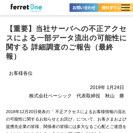
お問い合わせ
資料ダウンロード
ferret Oneとは？
【重要】当社サーバへの不正アクセ
ツール・機能一覧
スによる一部データ流出の可能性に
関する 詳細調査のご報告（最終
目的別に探す
報）
導入事例
お客様各位
料金プラン
2019年 1月24日
セミナー
株式会社ベーシック 代表取締役 秋山 勝
お役立ち情報
2018年12月20日発表の「 不正アクセスによるお客様情報の流出
の可能性に関するお知らせとお詫び」について、お客さまおよび
提携先企業の皆様、関係者の皆様には多大なるご心配とご迷惑を