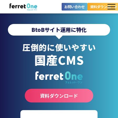
お問い合わせ
資料ダウンロード
ferret Oneとは？
BtoBサイト運用に特化
ツール・機能一覧
圧倒的に使いやすい
目的別に探す
国産
CMS
導入事例
料金プラン
セミナー
お役立ち情報
資料ダウンロード