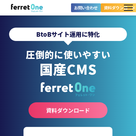
お問い合わせ
資料ダウンロード
ferret Oneとは？
BtoBサイト運用に特化
ツール・機能一覧
圧倒的に使いやすい
目的別に探す
国産
CMS
導入事例
料金プラン
セミナー
お役立ち情報
資料ダウンロード