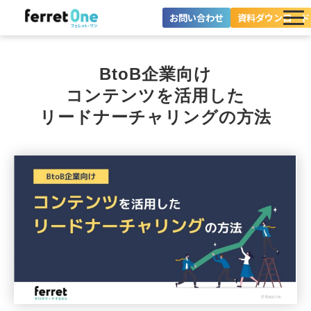
お問い合わせ
資料ダウンロード
ferret Oneとは？
BtoB企業向け
ツール・機能一覧
コンテンツを活用した
リードナーチャリングの方法
目的別に探す
導入事例
料金プラン
セミナー
お役立ち情報