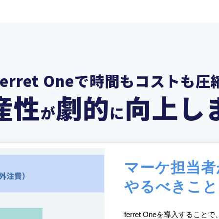
ferret Oneで時間もコストも圧
産性
劇的
向上し
が
に
マーケ担当者
やるべきこと
ferret Oneを導入する