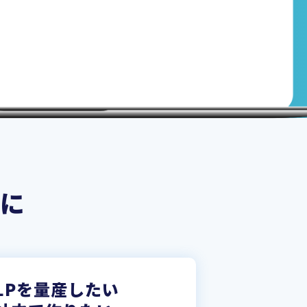
に
LPを量産したい