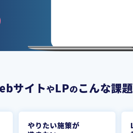
ebサイト
LP
こんな課題
や
の
やりたい施策が