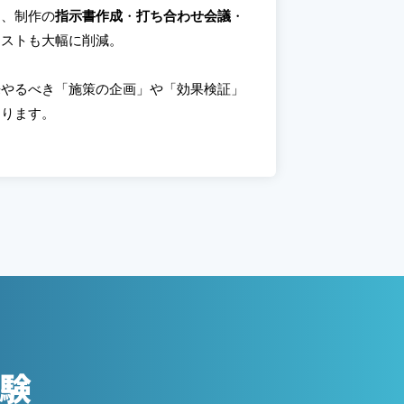
ん、制作の
指示書作成
・
打ち合わせ会議
・
コストも大幅に削減。
来やるべき「施策の企画」や「効果検証」
なります。
体験