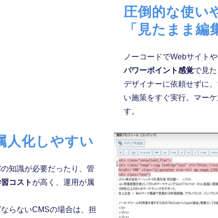
圧倒的な使い
「見たまま編集
ノーコードでWebサイト
パワーポイント感覚
で見た
デザイナーに依頼せずに、
い施策をすぐ実行。マーケ
す。
属人化しやすい
バの知識が必要だったり、管
学習コスト
が高く、運用が属
ならないCMSの場合は、担