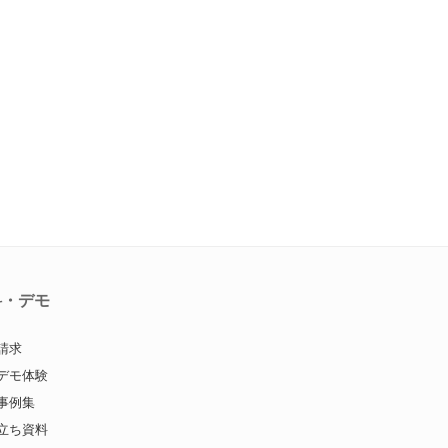
料・デモ
請求
デモ体験
事例集
立ち資料