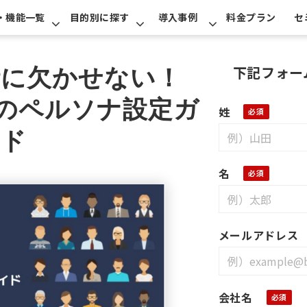
・機能一覧
目的別に探す
導入事例
料金プラン
セ
下記フォー
計に欠かせない！
めのペルソナ設定ガ
姓
イド
名
メールアドレス
会社名