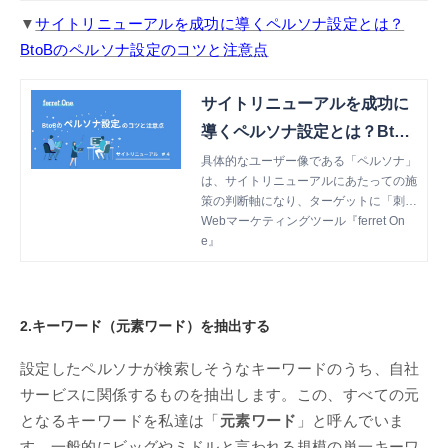
うになります。今回はBtoB事業におけ
るペルソナ設定の基本をご紹介します。
▼
サイトリニューアルを成功に導くペルソナ設定とは？
BtoBのペルソナ設定のコツと注意点
サイトリニューアルを成功に
導くペルソナ設定とは？BtoB
のペルソナ設定のコツと注意
具体的なユーザー像である「ペルソナ」
は、サイトリニューアルにあたっての施
点 | Webマーケティングツー
策の判断軸になり、ターゲットに「刺さ
ル『ferret One』
る」サイト作りに貢献してくれます。Bt
Webマーケティングツール『ferret On
oBとBtoCのペルソナ設定項目の違い、
e』
BtoBのペルソナ設定の具体例などをご
紹介します。
2.キーワード（元素ワード）を抽出する
設定したペルソナが検索しそうなキーワードのうち、自社
サービスに関係するものを抽出します。この、すべての元
となるキーワードを私達は「
元素ワード
」と呼んでいま
す。一般的にビッグやミドルと言われる規模の単一キーワ