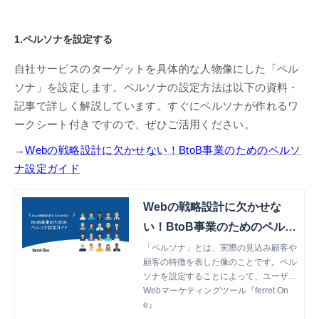
1.ペルソナを設定する
自社サービスのターゲットを具体的な人物像にした「ペル
ソナ」を設定します。ペルソナの設定方法は以下の資料・
記事で詳しく解説しています。すぐにペルソナが作れるワ
ークシート付きですので、ぜひご活用ください。
→
Webの戦略設計に欠かせない！BtoB事業のためのペルソ
ナ設定ガイド
Webの戦略設計に欠かせな
い！BtoB事業のためのペルソ
ナ設定ガイド
「ペルソナ」とは、実際の見込み顧客や
顧客の特徴を表した像のことです。ペル
ソナを設定することによって、ユーザー
視点でのコンテンツ作成が可能になり、
Webマーケティングツール『ferret On
担当者間での意思疎通も円滑に行えるよ
e』