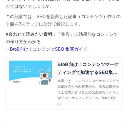
ろではないでしょうか。
この記事では、SEOを意識した記事（コンテンツ）作りの
手順を3ステップに分けて解説します。
■合わせて読みたい資料
：「集客」に効果的なコンテンツ
の作り方がわかる
→
BtoB向け！コンテンツSEO 集客ガイド
BtoB向け！コンテンツマーケ
ティングで加速するSEO集客
ガイド
本書では、コンテンツマーケティングの
最低限の手法の解説から、検索結果画面
で上位表示させるために必要なポイント
を解説します。
Webマーケティングツール『ferret On
e』