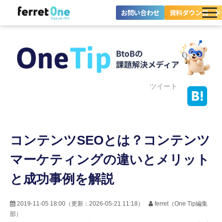
お問い合わせ
資料ダウンロード
ferret Oneとは？
ツール・機能一覧
目的別に探す
ツイート
導入事例
コンテンツSEOとは？コンテンツ
料金プラン
マーケティングの違いとメリット
セミナー
と成功事例を解説
お役立ち情報
2019-11-05 18:00
（更新：
2026-05-21 11:18
）
ferret（One Tip編集
部）