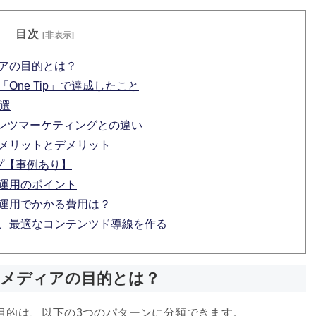
目次
[非表示]
ィアの目的とは？
One Tip」で達成したこと
0選
ンツマーケティングとの違い
るメリットとデメリット
ップ【事例あり】
ア運用のポイント
と運用でかかる費用は？
え、最適なコンテンツド導線を作る
ドメディアの目的とは？
の目的は、以下の3つのパターンに分類できます。