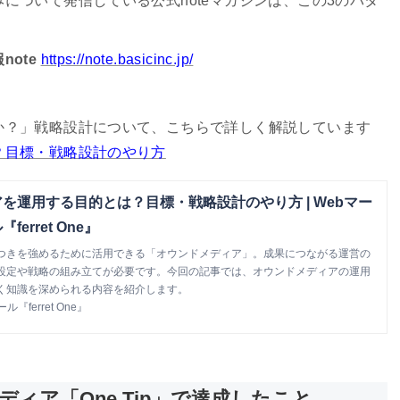
について発信している公式noteマガジンは、この3のパタ
ote
https://note.basicinc.jp/
か？」戦略設計について、こちらで詳しく解説しています
？目標・戦略設計のやり方
を運用する目的とは？目標・戦略設計のやり方 | Webマー
erret One』
つきを強めるために活用できる「オウンドメディア」。成果につながる運営の
設定や戦略の組み立てが必要です。今回の記事では、オウンドメディアの運用
く知識を深められる内容を紹介します。
ferret One』
ディア「One Tip」で達成したこと